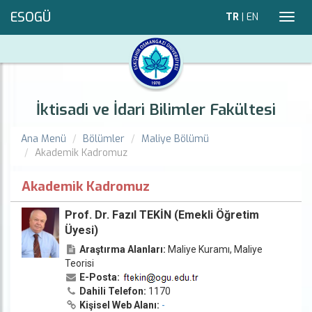
ESOGÜ
TR
|
EN
Toggl
navig
İktisadi ve İdari Bilimler Fakültesi
Ana Menü
Bölümler
Maliye Bölümü
Akademik Kadromuz
Akademik Kadromuz
Prof. Dr. Fazıl TEKİN (Emekli Öğretim
Üyesi)
Araştırma Alanları:
Maliye Kuramı, Maliye
Teorisi
E-Posta:
Dahili Telefon:
1170
Kişisel Web Alanı:
-