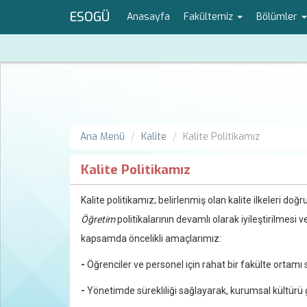
ESOGÜ
Anasayfa
Fakültemiz
Bölümler
Ana Menü
Kalite
Kalite Politikamız
Kalite Politikamız
Kalite politikamız; belirlenmiş olan kalite ilkeleri do
Öğretim
politikalarının devamlı olarak iyileştirilmesi v
kapsamda öncelikli amaçlarımız:
-
Öğrenciler ve personel için rahat bir fakülte ortamı
-
Yönetimde sürekliliği sağlayarak, kurumsal kültürü 