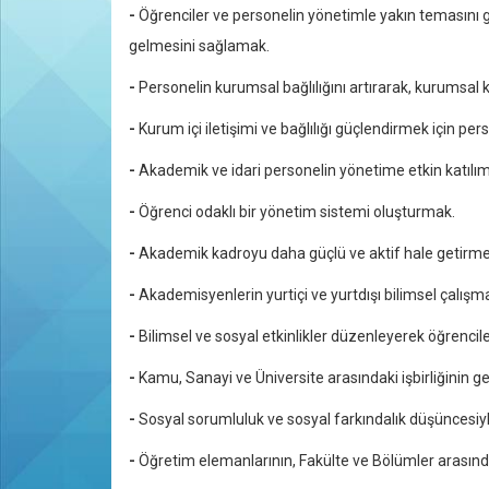
-
Öğrenciler ve personelin yönetimle yakın temasını g
gelmesini sağlamak.
-
Personelin kurumsal bağlılığını artırarak, kurumsal 
-
Kurum içi iletişimi ve bağlılığı güçlendirmek için pe
-
Akademik ve idari personelin yönetime etkin katılı
-
Öğrenci odaklı bir yönetim sistemi oluşturmak.
-
Akademik kadroyu daha güçlü ve aktif hale getirme
-
Akademisyenlerin yurtiçi ve yurtdışı bilimsel çalışm
-
Bilimsel ve sosyal etkinlikler düzenleyerek öğrencil
-
Kamu, Sanayi ve Üniversite arasındaki işbirliğinin ge
-
Sosyal sorumluluk ve sosyal farkındalık düşüncesiyl
-
Öğretim elemanlarının, Fakülte ve Bölümler arasında