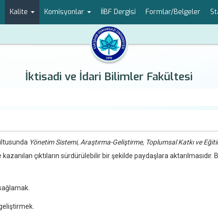
Kalite
Komisyonlar
İİBF Dergisi
Formlar/Belgeler
St
İktisadi ve İdari Bilimler Fakültesi
ğrultusunda
Yönetim Sistemi, Araştırma-Geliştirme, Toplumsal Katkı ve Eğit
e kazanılan çıktıların sürdürülebilir bir şekilde paydaşlara aktarılmasıdır. 
 sağlamak.
geliştirmek.