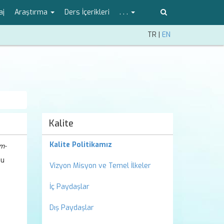
aj
Araştırma
Ders İçerikleri
. . .
TR
|
EN
Kalite
Kalite Politikamız
im-
Bu
Vizyon Misyon ve Temel İlkeler
İç Paydaşlar
Dış Paydaşlar