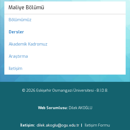
Maliye Bölümü
Bölümümüz
Dersler
Akademik Kadromuz
Araştırma
İletişim
© 2026 Eskişehir Osmangazi Üniversitesi -
B.İ.D.B.
Web Sorumlusu:
Dilek AKOĞLU
İletişim:
|
İletişim Formu