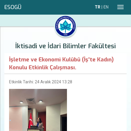
ESOGÜ
TR
|
EN
Toggl
navig
İktisadi ve İdari Bilimler Fakültesi
İşletme ve Ekonomi Kulübü (İş'te Kadın)
Konulu Etkinlik Çalışması.
Etkinlik Tarihi: 24 Aralık 2024 13:28