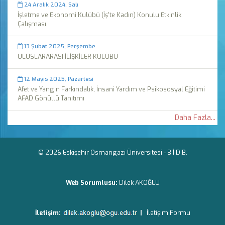
24 Aralık 2024, Salı
İşletme ve Ekonomi Kulübü (İş'te Kadın) Konulu Etkinlik
Çalışması.
13 Şubat 2025, Perşembe
ULUSLARARASI İLİŞKİLER KULÜBÜ
12 Mayıs 2025, Pazartesi
Afet ve Yangın Farkındalık, İnsani Yardım ve Psikososyal Eğitimi
AFAD Gönüllü Tanıtımı
Daha Fazla...
© 2026 Eskişehir Osmangazi Üniversitesi -
B.İ.D.B.
Web Sorumlusu:
Dilek AKOĞLU
İletişim:
|
İletişim Formu