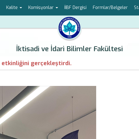
Kalite
Komisyonlar
İİBF Dergisi
Formlar/Belgeler
St
İktisadi ve İdari Bilimler Fakültesi
tkinliğini gerçekleştirdi.