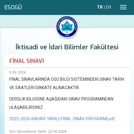
ESOGÜ
TR
|
EN
Toggl
navig
İktisadi ve İdari Bilimler Fakültesi
FİNAL SINAVI
8.06.2026
FİNAL SINAVLARINDA OGÜ BİLGİ SİSTEMİNDEKİ SINAV TARİH
VE SAATLERİ DİKKATE ALINACAKTIR.
DERSLİK BİLGİSİNE AŞAĞIDAKİ SINAV PROGRAMINDAN
ULAŞABİLİRSİNİZ.
2025-2026-BAHAR-YARILI-FİNAL-SINAV-PROGRAMI.pdf
Son Güncelleme Tarihi: 22.06.2026